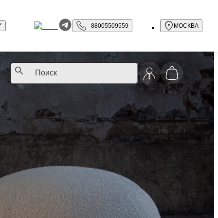
88005509559
МОСКВА