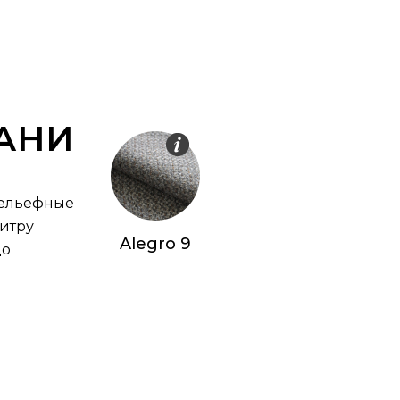
АНИ
рельефные
литру
Alegro 9
до