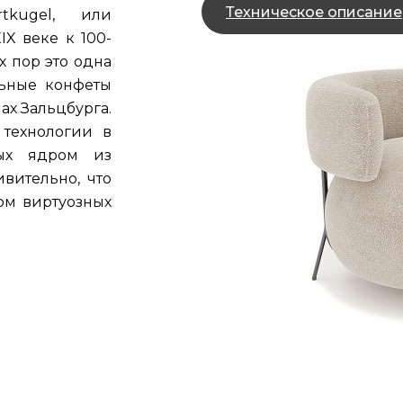
Техническое описание
tkugel, или
X веке к 100-
х пор это одна
льные конфеты
ах Зальцбурга.
 технологии в
ых ядром из
вительно, что
ом виртуозных