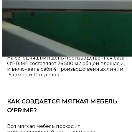
— это масштабное производство полного
цикла. Каждый месяц мы создаем более 2500
предметов мягкой мебели.
Производственный процесс представляет
собой тонко отточенное искусство, где в
каждом изделии одновременно зашита и
автоматизация и индивидуальный подход.
На сегодняшний день производственная база
O'PRIME составляет 26 500 м2 общей площади,
и включает в себя 4 производственных линии,
15 цехов и 12 отделов.
КАК СОЗДАЕТСЯ МЯГКАЯ МЕБЕЛЬ
O'PRIME?
Вся мягкая мебель проходит
многоступенчатый путь: начиная от