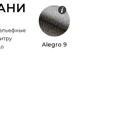
АНИ
рельефные
литру
Alegro 9
до