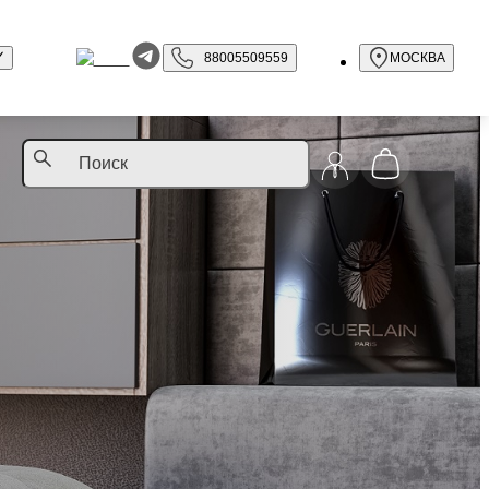
88005509559
МОСКВА