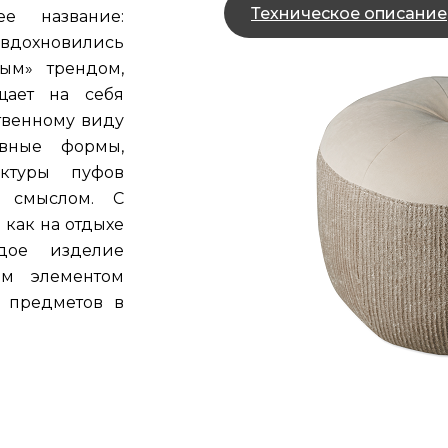
Техническое описание
е название:
дохновились
ым» трендом,
щает на себя
твенному виду
ивные формы,
ктуры пуфов
 смыслом. С
 как на отдыхе
дое изделие
ым элементом
 предметов в