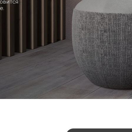
новится
е.