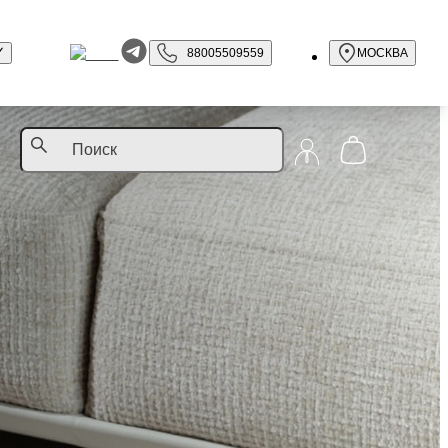
88005509559
МОСКВА