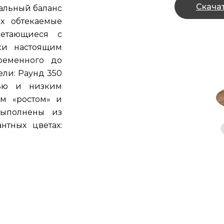
Скача
альный баланс
х обтекаемые
четающиеся с
ки настоящим
ременного до
ели: Раунд 350
тью и низким
м «ростом» и
выполнены из
нтных цветах: