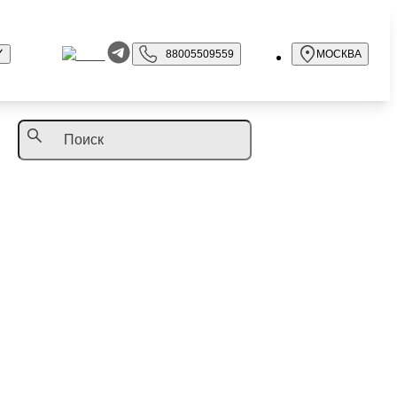
88005509559
МОСКВА