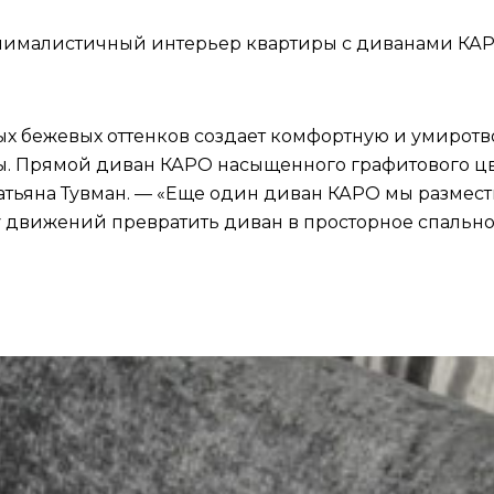
ималистичный интерьер квартиры с диванами КАРО
х бежевых оттенков создает комфортную и умиротв
ты. Прямой диван КАРО насыщенного графитового цв
 Татьяна Тувман. — «Еще один диван КАРО мы размес
у движений превратить диван в просторное спально