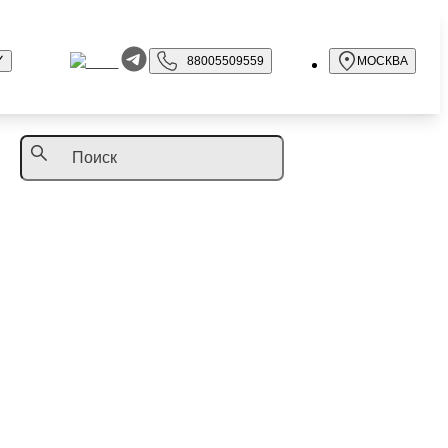
88005509559
МОСКВА