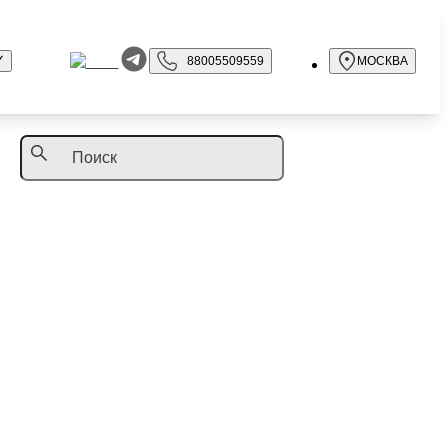
88005509559
МОСКВА