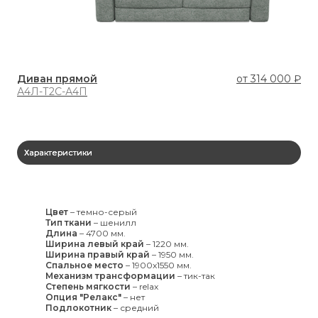
Диван прямой
от
314 000 ₽
Ди
А4Л-Т2С-А4П
А5
Характеристики
Цвет
–
темно-серый
Тип ткани
–
шенилл
Длина
–
4700 мм.
Ширина левый край
–
1220 мм.
Ширина правый край
–
1950 мм.
Спальное место
–
1900x1550 мм.
Механизм трансформации
–
тик-так
Степень мягкости
–
relax
Опция "Релакс"
–
нет
Подлокотник
–
средний