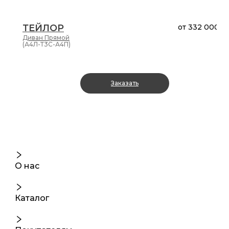
ТЕЙЛОР
от
332 000 ₽
Диван
Прямой
(А4Л-Т3С-А4П)
Заказать
О нас
Каталог