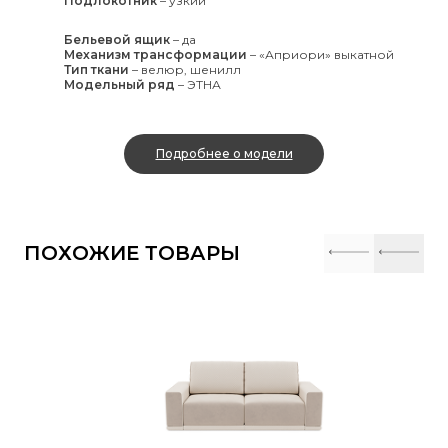
Подлокотник
–
узкий
Бельевой ящик
–
да
Механизм трансформации
–
«Априори» выкатной
Тип ткани
–
велюр, шенилл
Модельный ряд
–
ЭТНА
Подробнее о модели
ПОХОЖИЕ ТОВАРЫ