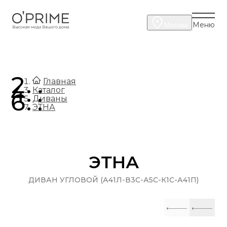
Меню
Москва
.
Главная
.
Каталог
.
Диваны
ЭТНА
ЭТНА
ДИВАН УГЛОВОЙ (А41Л-В3С-А5С-К1С-А41П)