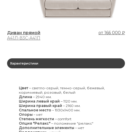
Диван прямой
от
166 000 ₽
Ди
А41Л-В3С-А41П
А4
Характеристики
Цвет
–
светло-серый, темно-серый, бежевый,
коричневый, розовый, белый
Длина
–
2940 мм.
Ширина левый край
–
1120 мм.
Ширина правый край
–
2160 мм.
Спальное место
–
1930x1400 мм.
Опоры
–
нет
Степень мягкости
–
comfort
Опция "Релакс"
–
положение "релакс"
Дополнительные элементы
–
нет