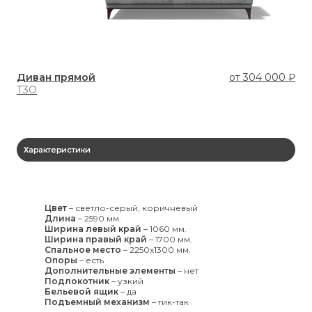
Диван прямой
от
304 000 ₽
Ди
Т3О
Т3
Характеристики
Цвет
–
светло-серый, коричневый
Длина
–
2590 мм.
Ширина левый край
–
1060 мм.
Ширина правый край
–
1700 мм.
Спальное место
–
2250x1300 мм.
Опоры
–
есть
Дополнительные элементы
–
нет
Подлокотник
–
узкий
Бельевой ящик
–
да
Подъемный механизм
–
тик-так