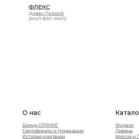
ФЛЕКС
Диван
Прямой
(М4Л-В3С-М4П)
О нас
Катало
Бренд OPRIME
Модели
Сертификаты и Номинации
Диваны
История компании
Кресла и