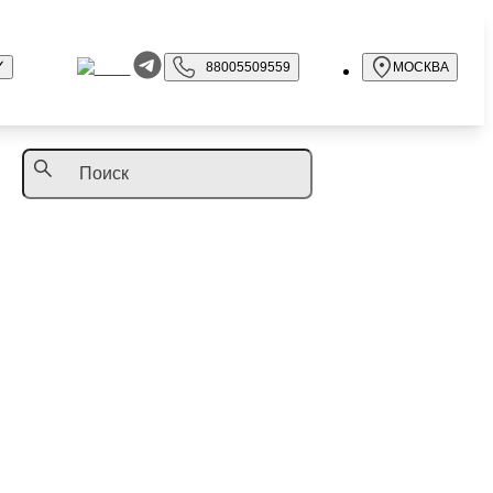
88005509559
МОСКВА