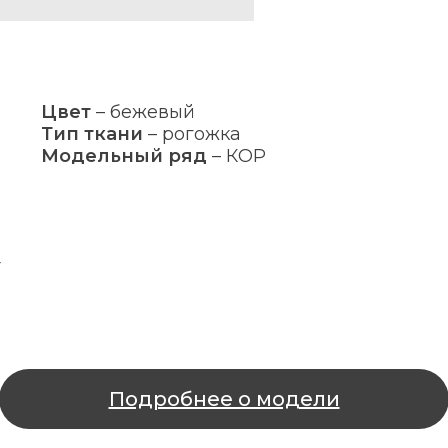
Цвет
–
бежевый
Тип ткани
–
рогожка
Модельный ряд
–
КОР
т
Подробнее о модели