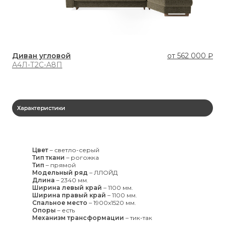
Диван угловой
от
562 000 ₽
Ди
А4Л-Т2С-А8П
А6
Характеристики
Цвет
–
светло-серый
Тип ткани
–
рогожка
Тип
–
прямой
Модельный ряд
–
ЛЛОЙД
Длина
–
2340 мм.
Ширина левый край
–
1100 мм.
Ширина правый край
–
1100 мм.
Спальное место
–
1900x1520 мм.
Опоры
–
есть
Механизм трансформации
–
тик-так