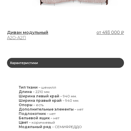
Диван модульный
от
493 000 ₽
Ди
А2О-А2П
А2
Характеристики
Тип ткани
–
шенилл
Длина
–
2210 мм.
Ширина левый край
–
940 мм.
Ширина правый край
–
940 мм.
Опоры
–
есть
Дополнительные элементы
–
нет
Подлокотник
–
нет
Бельевой ящик
–
нет
Цвет
–
коричневый
Модельный ряд
–
СЕМИФРЕДДО