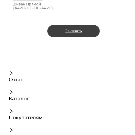
Диван
Прямой
(А42Л-Т1С-Т1С-А42П)
Заказать
О нас
Каталог
Покупателям