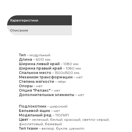
Характеристики
Описание
Тип
–
модульный
Длина
–
6010 мм.
Ширина левый край
–
1080 мм.
Ширина правый край
–
1080 мм.
Спальное место
–
1500x1500 мм.
Механизм трансформации
–
нет
Степень мягкости
–
relax
Опоры
–
нет
Опция "Релакс"
–
нет
Дополнительные элементы
–
нет
Подлокотник
–
широкий
Бельевой ящик
–
нет
Модельный ряд
–
ТЮЛИП
Цвет
–
зеленый, белый, красный, светло-серый,
фиолетовый, бежевый
Тип ткани
–
велюр, букле, шенилл