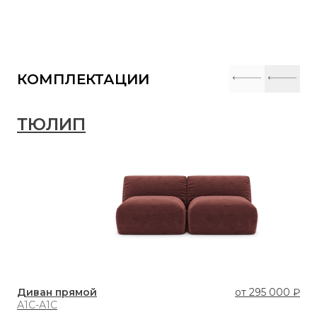
КОМПЛЕКТАЦИИ
ТЮЛИП
Т
Диван прямой
от
295 000 ₽
Ди
А1С-А1С
А1