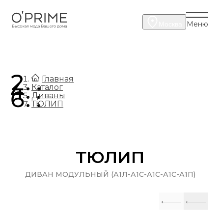
Меню
Москва
.
Главная
.
Каталог
.
Диваны
ТЮЛИП
ТЮЛИП
ДИВАН МОДУЛЬНЫЙ (А1Л-А1С-А1С-А1С-А1П)