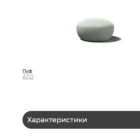
Пуф
А7О
Характеристики