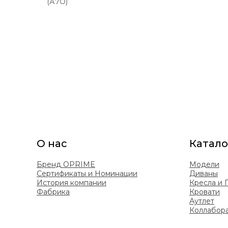
(А7О)
О нас
Катало
Бренд OPRIME
Модели
Сертификаты и Номинации
Диваны
История компании
Кресла и
Фабрика
Кровати
Аутлет
Коллабор