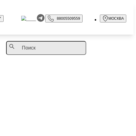
88005509559
МОСКВА