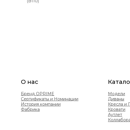
(B110)
О нас
Катало
Бренд OPRIME
Модели
Сертификаты и Номинации
Диваны
История компании
Кресла и
Фабрика
Кровати
Аутлет
Коллабор