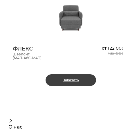
ФЛЕКС
от
122 000 ₽
135 000 ₽
Шезлонг
(М4Л-А6С-М4П)
Заказать
О нас