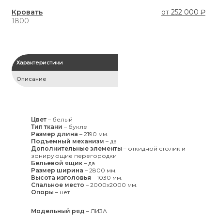
Кровать
от
252 000 ₽
Кр
1800
180
Характеристики
Описание
Цвет
–
белый
Тип ткани
–
букле
Размер длина
–
2190 мм.
Подъемный механизм
–
да
Дополнительные элементы
–
откидной столик и
зонирующие перегородки
Бельевой ящик
–
да
Размер ширина
–
2800 мм.
Высота изголовья
–
1030 мм.
Спальное место
–
2000x2000 мм.
Опоры
–
нет
Модельный ряд
–
ЛИЗА