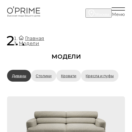
Меню
Москва
.
Главная
Модели
Диваны
МОДЕЛИ
O'PRIME
Диваны
Столики
Кровати
Кресла и пуфы