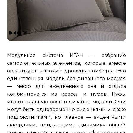
0:00
0:00
Модульная система ИТАН — собрание
самостоятельных элементов, которые вместе
организуют высокий уровень комфорта. Это
единственная модель без диванного модуля
— место для ежедневного сна и отдыха
комбинируется из кресел и пуфов. Пуфы
играют главную роль в дизайне модели. Они
могут быть одновременно сиденьями и даже
подлокотниками, но главное — акцентными
аккордами, придающими динамику общей
композиции. Этот диван может сформировать