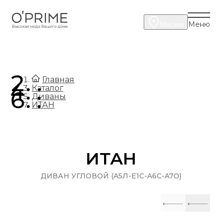
Меню
Москва
.
Главная
.
Каталог
.
Диваны
ИТАН
ИТАН
ДИВАН УГЛОВОЙ (A5Л-E1C-A6C-A7O)