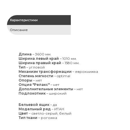
Характеристики
Описание
Длина
–
3600 мм.
Ширина левый край
–
1010 мм.
Ширина правый край
–
1580 мм.
Тип
–
угловой
Механизм трансформации
–
еврокнижка
Степень мягкости
–
optimal
Опоры
–
нет
Опция "Релакс"
–
нет
Дополнительные элементы
–
нет
Подлокотник
–
широкий
Бельевой ящик
–
да
Модельный ряд
–
ИТАН
Цвет
–
светло-серый, белый
Тип ткани
–
рогожка