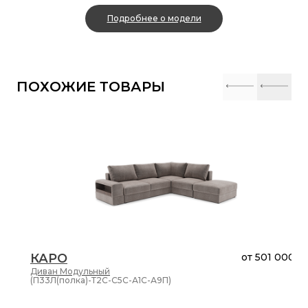
Подробнее о модели
ПОХОЖИЕ ТОВАРЫ
КАРО
от
501 000 ₽
Диван
Модульный
(П33Л(полка)-Т2С-С5С-А1С-А9П)