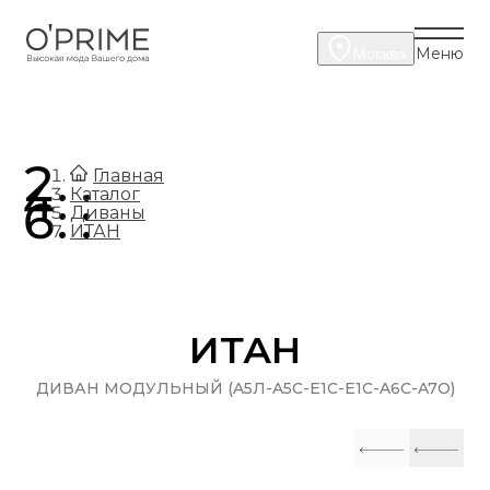
Меню
Москва
.
Главная
.
Каталог
.
Диваны
ИТАН
ИТАН
ДИВАН МОДУЛЬНЫЙ (A5Л-A5C-E1C-E1C-A6C-A7O)