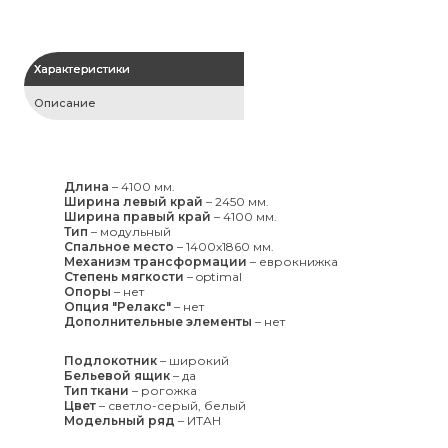
Характеристики
Описание
Длина
–
4100 мм.
Ширина левый край
–
2450 мм.
Ширина правый край
–
4100 мм.
Тип
–
модульный
Спальное место
–
1400x1860 мм.
Механизм трансформации
–
еврокнижка
Степень мягкости
–
optimal
Опоры
–
нет
Опция "Релакс"
–
нет
Дополнительные элементы
–
нет
Подлокотник
–
широкий
Бельевой ящик
–
да
Тип ткани
–
рогожка
Цвет
–
светло-серый, белый
Модельный ряд
–
ИТАН