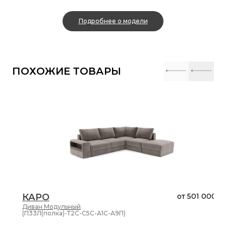
Подробнее о модели
ПОХОЖИЕ ТОВАРЫ
КАРО
от
501 000 ₽
Диван
Модульный
(П33Л(полка)-Т2С-С5С-А1С-А9П)