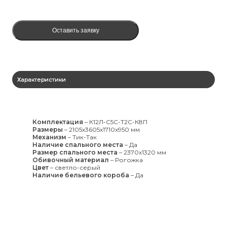
Оставить заявку
Характеристики
Комплектация
–
К12Л-С5С-Т2С-К8П
Размеры
–
2105x3605x1710x950 мм
Механизм
–
Тик-Так
Наличие спального места
–
Да
Размер спального места
–
2370x1320 мм
Обивочный материал
–
Рогожка
Цвет
–
светло-серый
Наличие бельевого короба
–
Да