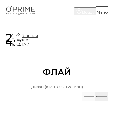
Меню
Москва
.
Главная
.
Аутлет
ФЛАЙ
ФЛАЙ
Диван (К12Л-С5С-Т2С-К8П)