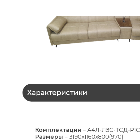
Характеристики
Комплектация
–
А4Л-ЛЗС-ТСД-Р1
Размеры
–
3190х1160х800(970)