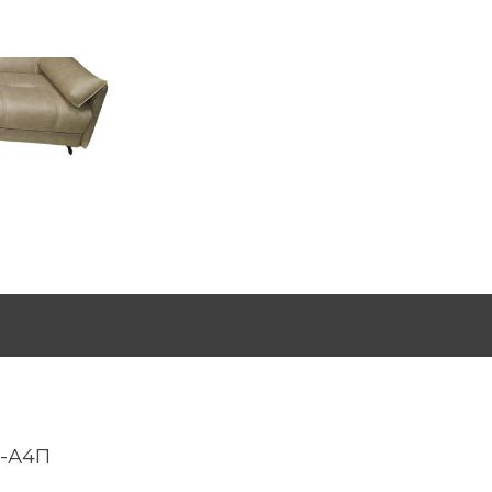
С-А4П