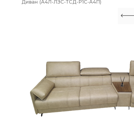
Диван (А4Л-ЛЗС-ТСД-Р1С-А4П)