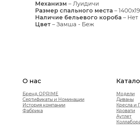
Механизм
–
Луидичи
Размер спального места
–
1400х1
Наличие бельевого короба
–
Нет
Цвет
–
Замша - Беж
О нас
Катало
Бренд OPRIME
Модели
Сертификаты и Номинации
Диваны
История компании
Кресла и
Фабрика
Кровати
Аутлет
Коллабор