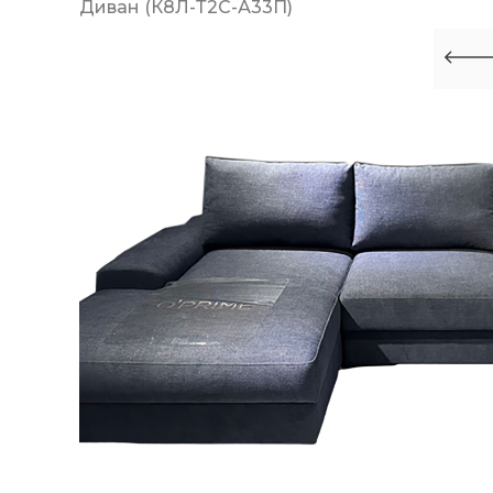
Диван (К8Л-Т2С-А33П)