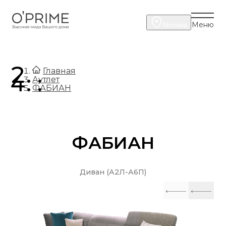
Меню
Москва
.
Главная
.
Аутлет
ФАБИАН
ФАБИАН
Диван (А2Л-А6П)