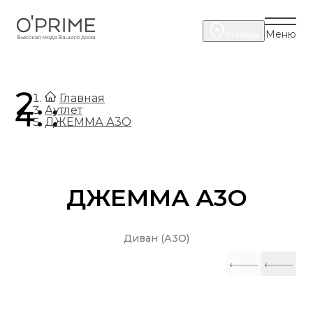
Меню
Москва
.
Главная
.
Аутлет
ДЖЕММА А3О
ДЖЕММА А3О
Диван (А3О)