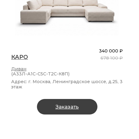
340 000 ₽
КАРО
678 100 ₽
Диван
(А33Л-А1С-С5С-Т2С-К8П)
Адрес: г. Москва, Ленинградское шоссе, д.25, 3
этаж
Заказать