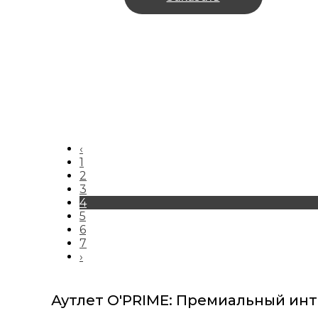
‹
1
2
3
4
5
6
7
›
Аутлет O'PRIME: Премиальный инт