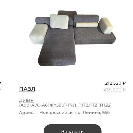
₽
212 520 ₽
ПАЗЛ
₽
439 900 ₽
Диван
(А90-А7С-А61л(h580)-Т7Л, ПП2,П121,П122)
Адрес: г. Новороссийск, пр. Ленина, 95б
Заказать