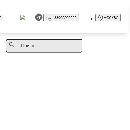
88005509559
МОСКВА