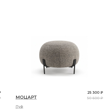
₽
25 300 ₽
МОЦАРТ
₽
50 600 ₽
Пуф