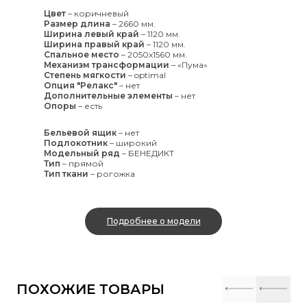
Цвет
–
коричневый
Размер длина
–
2660 мм.
Ширина левый край
–
1120 мм.
Ширина правый край
–
1120 мм.
Спальное место
–
2050x1560 мм.
Механизм трансформации
–
«Пума»
Степень мягкости
–
optimal
Опция "Релакс"
–
нет
Дополнительные элементы
–
нет
Опоры
–
есть
Бельевой ящик
–
нет
Подлокотник
–
широкий
Модельный ряд
–
БЕНЕДИКТ
Тип
–
прямой
Тип ткани
–
рогожка
Подробнее о модели
ПОХОЖИЕ ТОВАРЫ