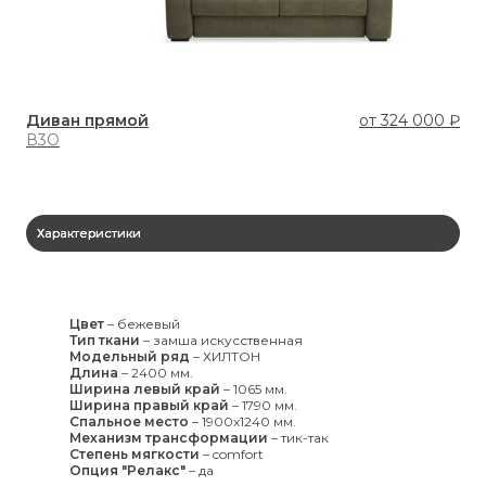
Диван прямой
от
324 000 ₽
Ди
В3О
К1
Характеристики
Цвет
–
бежевый
Тип ткани
–
замша искусственная
Модельный ряд
–
ХИЛТОН
Длина
–
2400 мм.
Ширина левый край
–
1065 мм.
Ширина правый край
–
1790 мм.
Спальное место
–
1900x1240 мм.
Механизм трансформации
–
тик-так
Степень мягкости
–
comfort
Опция "Релакс"
–
да