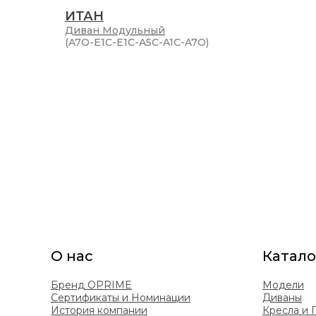
ИТАН
Диван
Модульный
(A7O-E1C-E1C-A5C-A1C-A7O)
О нас
Катало
Бренд OPRIME
Модели
Сертификаты и Номинации
Диваны
История компании
Кресла и