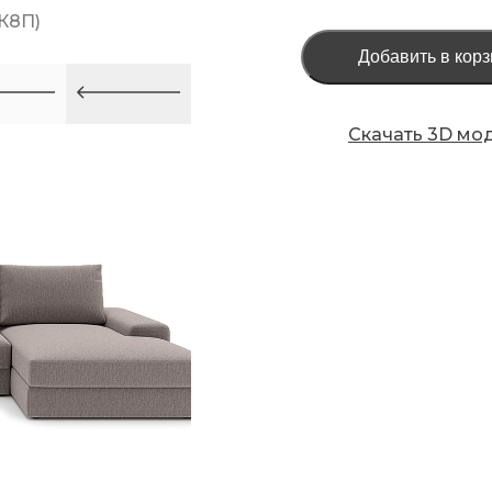
К8П)
Добавить в корз
Скачать 3D мо