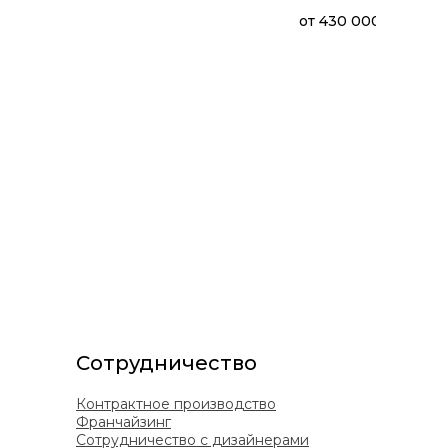
от
430 000 ₽
ДЮК
Диван
(А71СК
Сотрудничество
Контрактное производство
Франчайзинг
Сотрудничество с дизайнерами