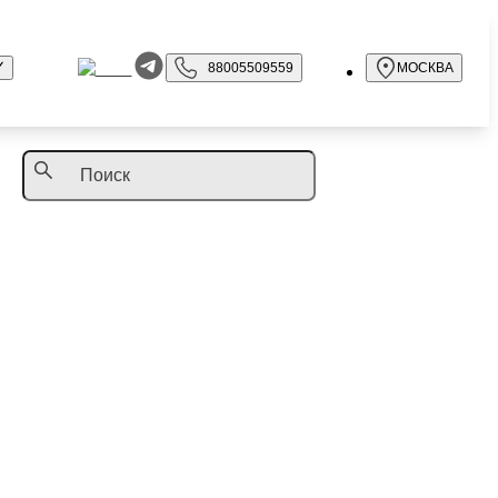
88005509559
МОСКВА