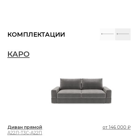
КОМПЛЕКТАЦИИ
КАРО
К
Диван прямой
от
146 000 ₽
Ди
А22Л-Т3С-А22П
К8