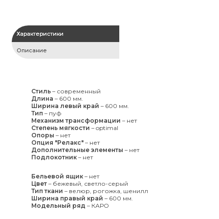
Характеристики
Описание
Стиль
–
современный
Длина
–
600 мм.
Ширина левый край
–
600 мм.
Тип
–
пуф
Механизм трансформации
–
нет
Степень мягкости
–
optimal
Опоры
–
нет
Опция "Релакс"
–
нет
Дополнительные элементы
–
нет
Подлокотник
–
нет
Бельевой ящик
–
нет
Цвет
–
бежевый, светло-серый
Тип ткани
–
велюр, рогожка, шенилл
Ширина правый край
–
600 мм.
Модельный ряд
–
КАРО