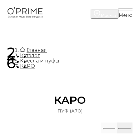
Меню
Москва
.
Главная
.
Каталог
.
Кресла и пуфы
КАРО
КАРО
ПУФ (А7O)