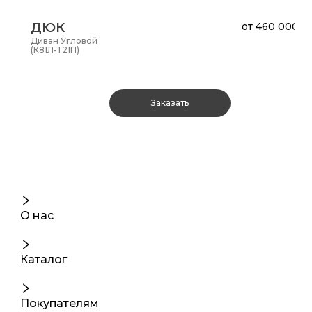
ДЮК
от
460 000 ₽
Диван
Угловой
(К81Л-Т21П)
Заказать
О нас
Каталог
Покупателям