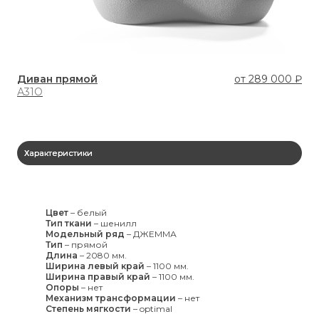
Диван прямой
от
289 000 ₽
А31О
Характеристики
Цвет
–
белый
Тип ткани
–
шенилл
Модельный ряд
–
ДЖЕММА
Тип
–
прямой
Длина
–
2080 мм.
Ширина левый край
–
1100 мм.
Ширина правый край
–
1100 мм.
Опоры
–
нет
Механизм трансформации
–
нет
Степень мягкости
–
optimal