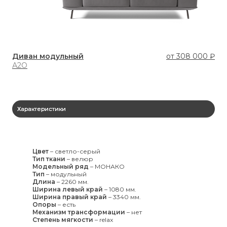
Диван модульный
от
308 000 ₽
Ди
А2О
У7
Характеристики
Цвет
–
светло-серый
Тип ткани
–
велюр
Модельный ряд
–
МОНАКО
Тип
–
модульный
Длина
–
2260 мм.
Ширина левый край
–
1080 мм.
Ширина правый край
–
3340 мм.
Опоры
–
есть
Механизм трансформации
–
нет
Степень мягкости
–
relax