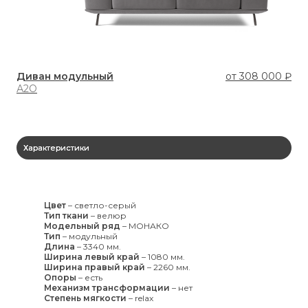
Диван модульный
от
308 000 ₽
Ди
А2О
У7
Характеристики
Цвет
–
светло-серый
Тип ткани
–
велюр
Модельный ряд
–
МОНАКО
Тип
–
модульный
Длина
–
3340 мм.
Ширина левый край
–
1080 мм.
Ширина правый край
–
2260 мм.
Опоры
–
есть
Механизм трансформации
–
нет
Степень мягкости
–
relax