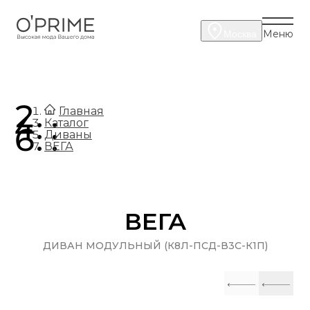
Меню
Москва
.
Главная
.
Каталог
.
Диваны
ВЕГА
ВЕГА
ДИВАН МОДУЛЬНЫЙ (К8Л-ПСД-В3С-К1П)