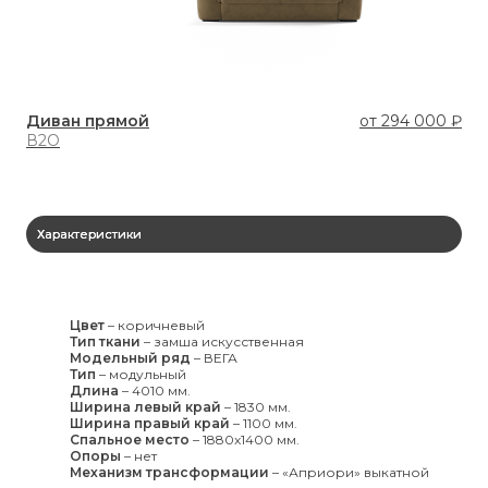
Диван прямой
от
294 000 ₽
Ди
В2О
В3
Характеристики
Цвет
–
коричневый
Тип ткани
–
замша искусственная
Модельный ряд
–
ВЕГА
Тип
–
модульный
Длина
–
4010 мм.
Ширина левый край
–
1830 мм.
Ширина правый край
–
1100 мм.
Спальное место
–
1880x1400 мм.
Опоры
–
нет
Механизм трансформации
–
«Априори» выкатной