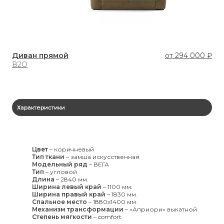
Диван прямой
от
294 000 ₽
Ди
В2О
В3
Характеристики
Цвет
–
коричневый
Тип ткани
–
замша искусственная
Модельный ряд
–
ВЕГА
Тип
–
угловой
Длина
–
2840 мм.
Ширина левый край
–
1100 мм.
Ширина правый край
–
1830 мм.
Спальное место
–
1880x1400 мм.
Механизм трансформации
–
«Априори» выкатной
Степень мягкости
–
comfort