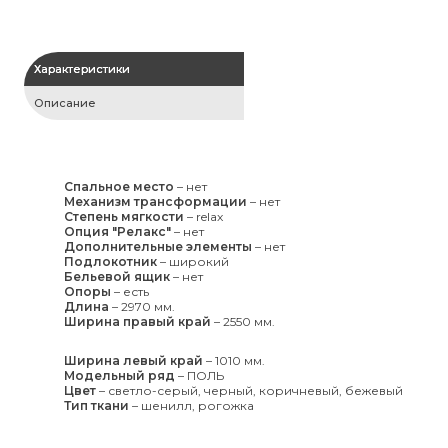
Характеристики
Описание
Спальное место
–
нет
Механизм трансформации
–
нет
Степень мягкости
–
relax
Опция "Релакс"
–
нет
Дополнительные элементы
–
нет
Подлокотник
–
широкий
Бельевой ящик
–
нет
Опоры
–
есть
Длина
–
2970 мм.
Ширина правый край
–
2550 мм.
Ширина левый край
–
1010 мм.
Модельный ряд
–
ПОЛЬ
Цвет
–
светло-серый, черный, коричневый, бежевый
Тип ткани
–
шенилл, рогожка