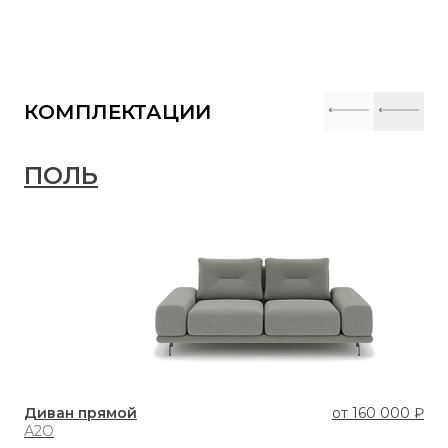
КОМПЛЕКТАЦИИ
ПОЛЬ
П
Диван прямой
от
160 000 ₽
Ди
А2О
А2