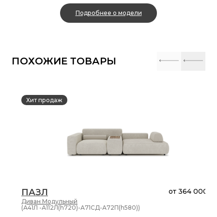
Подробнее о модели
ПОХОЖИЕ ТОВАРЫ
Хит продаж
ПАЗЛ
от
364 000 ₽
Диван
Модульный
(А41Л -А112Л(h720)-А71СД-А72П(h580))