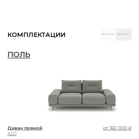
КОМПЛЕКТАЦИИ
ПОЛЬ
П
Диван прямой
от
160 000 ₽
Ди
А2О
А2