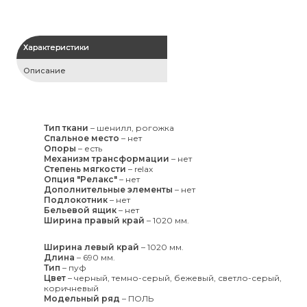
Характеристики
Описание
Тип ткани
–
шенилл, рогожка
Спальное место
–
нет
Опоры
–
есть
Механизм трансформации
–
нет
Степень мягкости
–
relax
Опция "Релакс"
–
нет
Дополнительные элементы
–
нет
Подлокотник
–
нет
Бельевой ящик
–
нет
Ширина правый край
–
1020 мм.
Ширина левый край
–
1020 мм.
Длина
–
690 мм.
Тип
–
пуф
Цвет
–
черный, темно-серый, бежевый, светло-серый,
коричневый
Модельный ряд
–
ПОЛЬ