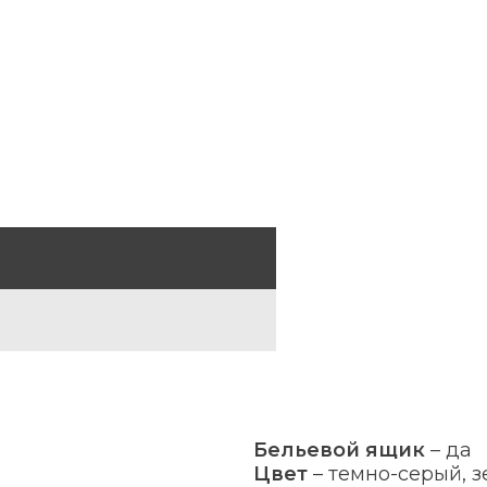
Бельевой ящик
–
да
Цвет
–
темно-серый, з