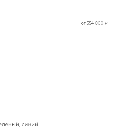
от
354 000 ₽
Диван уг
УГОЛ М
еленый, синий