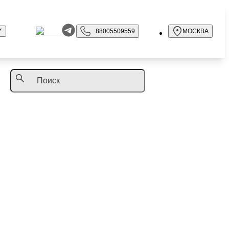
88005509559
МОСКВА