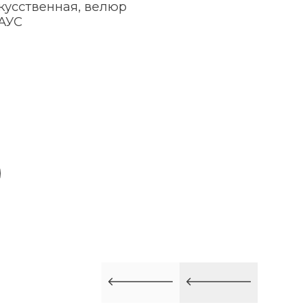
кусственная, велюр
АУС