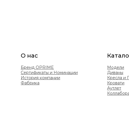
О нас
Катало
Бренд OPRIME
Модели
Сертификаты и Номинации
Диваны
История компании
Кресла и
Фабрика
Кровати
Аутлет
Коллабор