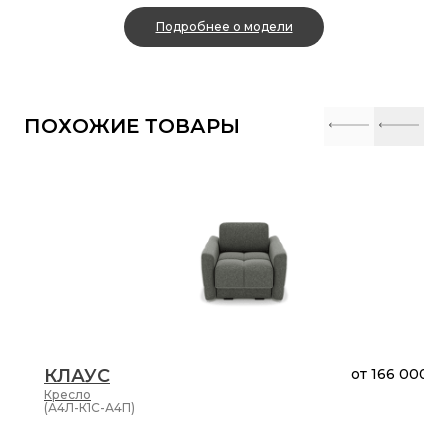
Подробнее о модели
ПОХОЖИЕ ТОВАРЫ
КЛАУС
от
166 000 ₽
Кресло
(А4Л-К1С-А4П)