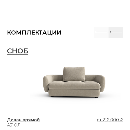
КОМПЛЕКТАЦИИ
СНОБ
С
Диван прямой
от
216 000 ₽
Ди
А31ОЛ
М3