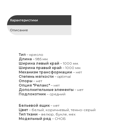
Характеристики
Описание
Тип
–
кресло
Длина
–
985 мм.
Ширина левый край
–
1000 мм.
Ширина правый край
–
1000 мм.
Механизм трансформации
–
нет
Степень мягкости
–
optimal
Опоры
–
нет
Опция "Релакс"
–
нет
Дополнительные элементы
–
нет
Подлокотник
–
средний
Бельевой ящик
–
нет
Цвет
–
белый, коричневый, темно-серый
Тип ткани
–
велюр, букле, мех
Модельный ряд
–
СНОБ