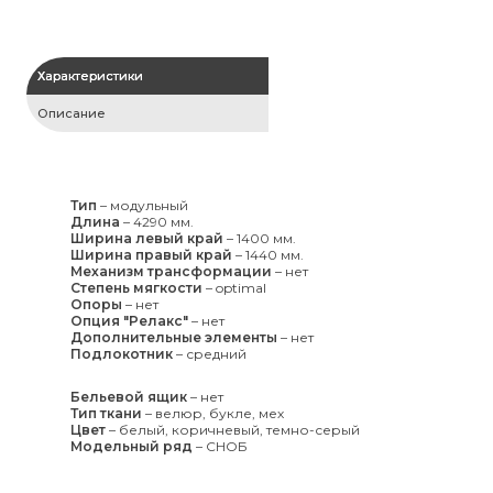
Характеристики
Описание
Тип
–
модульный
Длина
–
4290 мм.
Ширина левый край
–
1400 мм.
Ширина правый край
–
1440 мм.
Механизм трансформации
–
нет
Степень мягкости
–
optimal
Опоры
–
нет
Опция "Релакс"
–
нет
Дополнительные элементы
–
нет
Подлокотник
–
средний
Бельевой ящик
–
нет
Тип ткани
–
велюр, букле, мех
Цвет
–
белый, коричневый, темно-серый
Модельный ряд
–
СНОБ