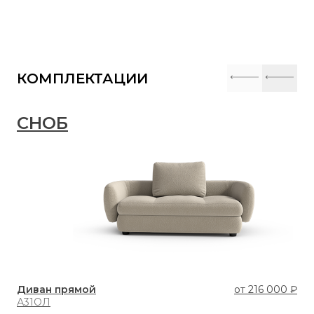
КОМПЛЕКТАЦИИ
СНОБ
С
Диван прямой
от
216 000 ₽
Ди
А31ОЛ
М3