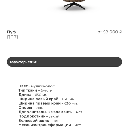
Пуф
от
58 000 ₽
Кр
ПП71
B1
Характеристики
Цвет
–
мультиколор
Тип ткани
–
букле
Длина
–
630 мм.
Ширина левый край
–
630 мм.
Ширина правый край
–
630 мм.
Опоры
–
есть
Дополнительные элементы
–
нет
Подлокотник
–
узкий
Бельевой ящик
–
нет
Механизм трансформации
–
нет