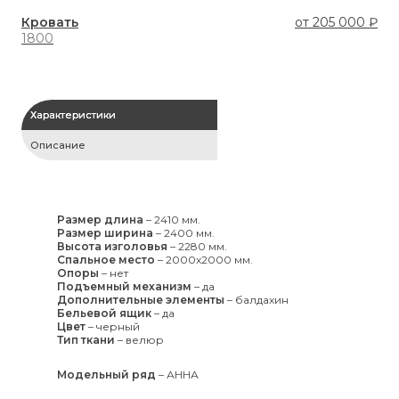
Кровать
от
205 000 ₽
Кр
1800
20
Характеристики
Описание
Размер длина
–
2410 мм.
Размер ширина
–
2400 мм.
Высота изголовья
–
2280 мм.
Спальное место
–
2000x2000 мм.
Опоры
–
нет
Подъемный механизм
–
да
Дополнительные элементы
–
балдахин
Бельевой ящик
–
да
Цвет
–
черный
Тип ткани
–
велюр
Модельный ряд
–
АННА