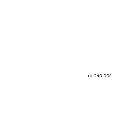
от
240 000 ₽
АНН
Крова
(1800 