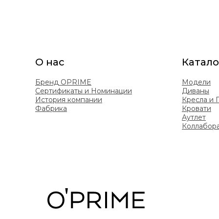
О нас
Катало
Бренд OPRIME
Модели
Сертификаты и Номинации
Диваны
История компании
Кресла и
Фабрика
Кровати
Аутлет
Коллабор