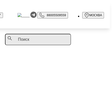
88005509559
МОСКВА