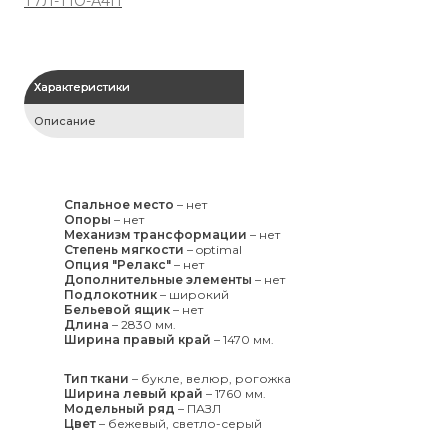
Т7Л-Т1О-А4П
А4
Характеристики
Описание
Спальное место
–
нет
Опоры
–
нет
Механизм трансформации
–
нет
Степень мягкости
–
optimal
Опция "Релакс"
–
нет
Дополнительные элементы
–
нет
Подлокотник
–
широкий
Бельевой ящик
–
нет
Длина
–
2830 мм.
Ширина правый край
–
1470 мм.
Тип ткани
–
букле, велюр, рогожка
Ширина левый край
–
1760 мм.
Модельный ряд
–
ПАЗЛ
Цвет
–
бежевый, светло-серый