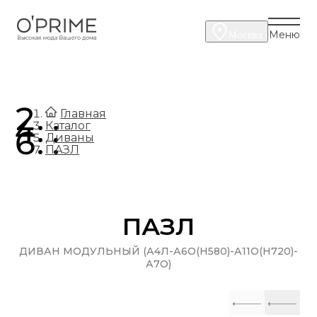
Меню
Москва
.
Главная
.
Каталог
.
Диваны
ПАЗЛ
ПАЗЛ
ДИВАН МОДУЛЬНЫЙ (А4Л-А6О(H580)-А11О(H720)-
А7О)