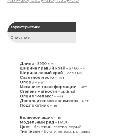
А4Л-А6О(h580)-А11О(h720)-А7О
Т7
Характеристики
Описание
Длина
–
3930 мм.
Ширина правый край
–
2460 мм.
Ширина левый край
–
2270 мм.
Спальное место
–
нет
Опоры
–
нет
Механизм трансформации
–
нет
Степень мягкости
–
optimal
Опция "Релакс"
–
нет
Дополнительные элементы
–
нет
Подлокотник
–
нет
Бельевой ящик
–
нет
Модельный ряд
–
ПАЗЛ
Цвет
–
бежевый, светло-серый
Тип ткани
–
букле, велюр, рогожка