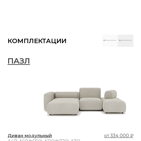
КОМПЛЕКТАЦИИ
ПАЗЛ
П
Диван модульный
от
334 000 ₽
Ди