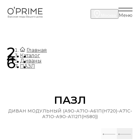
Меню
Москва
.
Главная
.
Каталог
.
Диваны
ПАЗЛ
ПАЗЛ
ДИВАН МОДУЛЬНЫЙ (А9О-А71О-А61П(H720)-А71С-
А71О-А9О-А112П(H580))