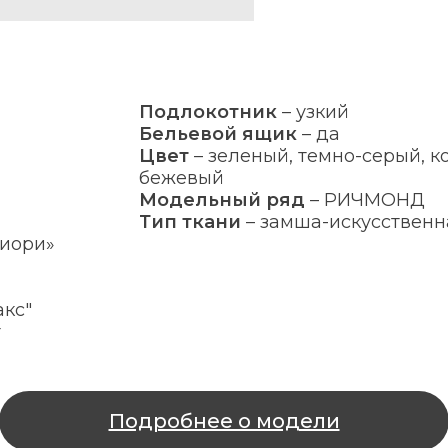
Подлокотник
–
узкий
Бельевой ящик
–
да
Цвет
–
зеленый, темно-серый, к
бежевый
Модельный ряд
–
РИЧМОНД
Тип ткани
–
замша-искусственн
иори»
кс"
т
Подробнее о модели