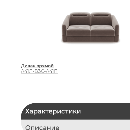
Диван прямой
А41Л-В3С-А41П
Характеристики
Описание