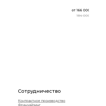
от
166 000 ₽
ФЛЕ
Диван
184 000 ₽
(М4Л-
Сотрудничество
Контрактное производство
Франчайзинг