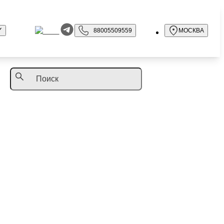
88005509559
МОСКВА