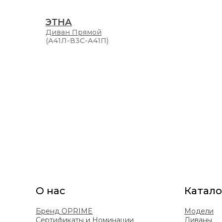
ЭТНА
Диван
Прямой
(А41Л-В3С-А41П)
О нас
Катало
Бренд OPRIME
Модели
Сертификаты и Номинации
Диваны