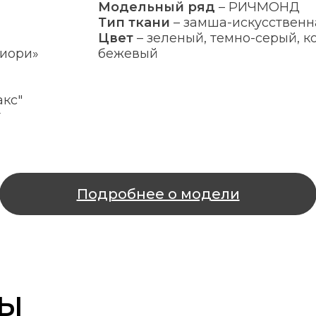
Модельный ряд
–
РИЧМОНД
Тип ткани
–
замша-искусственн
Цвет
–
зеленый, темно-серый, к
иори»
бежевый
кс"
т
Подробнее о модели
РЫ