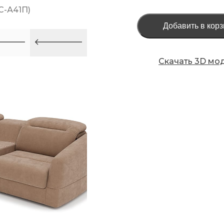
-А41П)
Добавить в корз
Скачать 3D мо