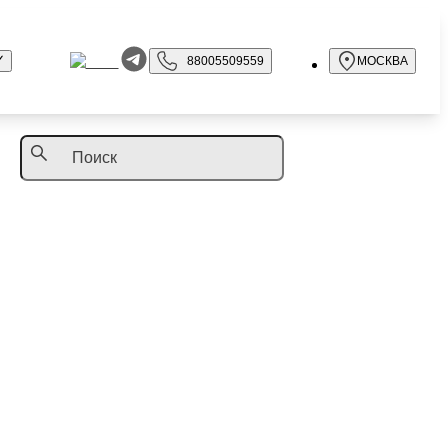
88005509559
МОСКВА