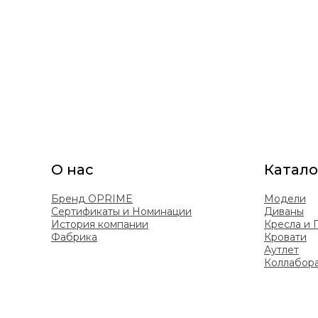
О нас
Катало
Бренд OPRIME
Модели
Сертификаты и Номинации
Диваны
История компании
Кресла и
Фабрика
Кровати
Аутлет
Коллабор