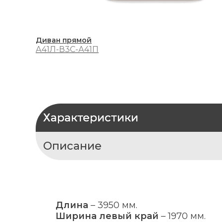
Диван прямой
А41Л-В3С-А41П
Характеристики
Описание
Длина
–
3950 мм.
Ширина левый край
–
1970 мм.