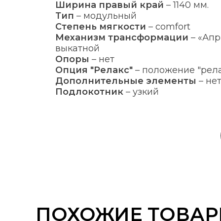
Ширина правый край
–
1140 мм.
Тип
–
модульный
Степень мягкости
–
comfort
Механизм трансформации
–
«Апр
выкатной
Опоры
–
нет
Опция "Релакс"
–
положение "рела
Дополнительные элементы
–
не
Подлокотник
–
узкий
ПОХОЖИЕ ТОВА