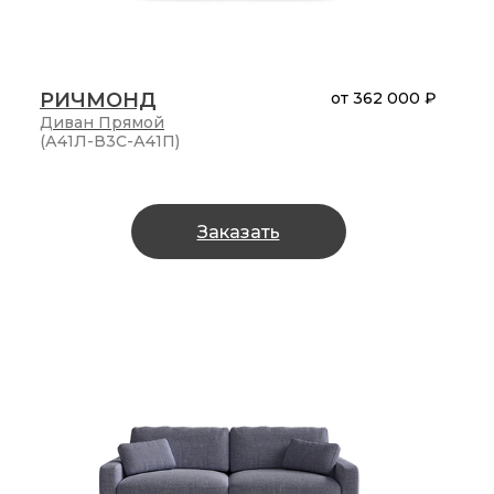
РИЧМОНД
от
362 000 ₽
Диван
Прямой
(А41Л-В3С-А41П)
Заказать