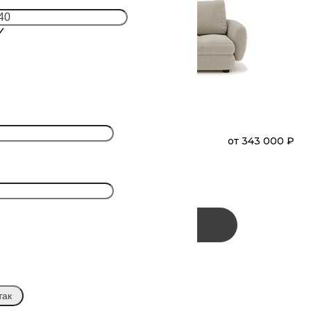
₽
СНОБ
от
343 000 ₽
Диван
Прямой
₽
(М32О)
Заказать
так