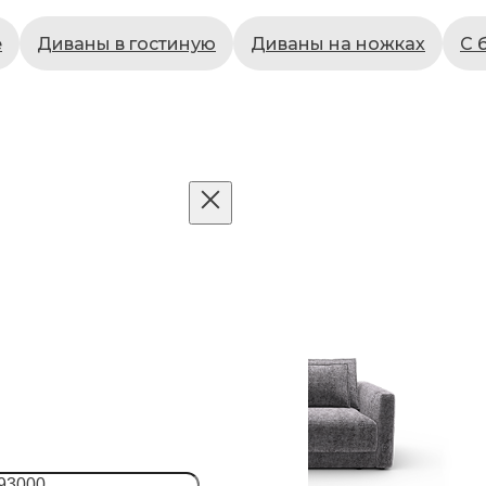
е
Диваны в гостиную
Диваны на ножках
С 