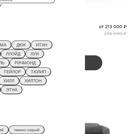
₽
ДЮК
от
213 000 ₽
Диван
Прямой
236 000 ₽
(Т2О)
МА
ДЮК
ИТАН
ЛЛОЙД
ЛУИ
Заказать
ЛЬ
РИЧМОНД
ТЕЙЛОР
ТЮЛИП
ХИЛЛ
ХИЛТОН
ЭТНА
ий
темно-серый