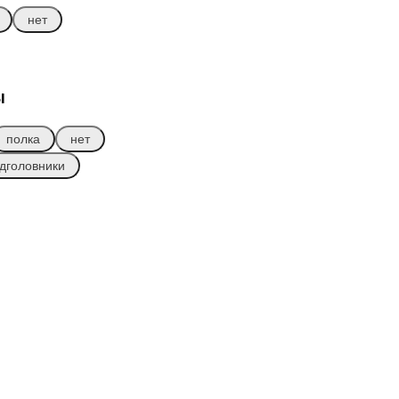
нет
ы
полка
нет
дголовники
₽