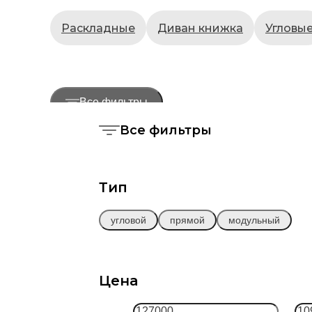
Раскладные
Диван книжка
Угловы
Все фильтры
Все фильтры
Тип
угловой
прямой
модульный
Цена