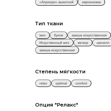
«Априори» выкатной
еврокнижка
Тип ткани
мех
букле
замша искусственная
Искуственный мех
велюр
шенилл
замша-искусственная
ХИЛТОН
от
324 000 
Диван
Прямой
Степень мягкости
(В3О)
relax
optimal
comfort
Заказать
Опция "Релакс"