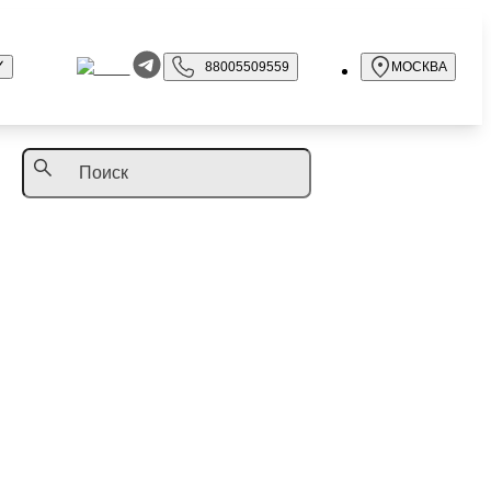
88005509559
МОСКВА