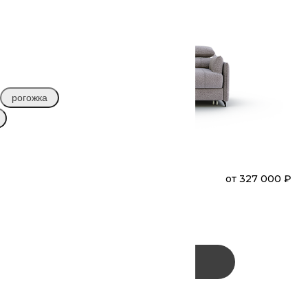
рогожка
₽
ШОН УЛЬТРА
от
327 000 ₽
Диван
Прямой
(А41Л-В3С-А41П)
Заказать