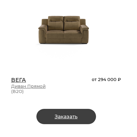
ВЕГА
от
294 000 ₽
Диван
Прямой
(В2О)
Заказать