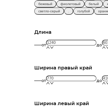
бежевый
фиолетовый
белый
светло-серый
.
голубой
оран
Длина
ЭТНА
от
166 000 
Диван
Прямой
184 000 
(А41Л-В3С-А41П)
от
до
Заказать
Ширина правый край
от
до
Ширина левый край