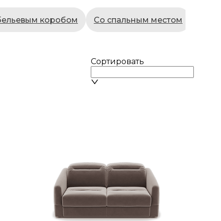
бельевым коробом
Со спальным местом
П-об
Сортировать