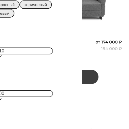
красный
коричневый
жевый
₽
ФЛЕКС
от
174 000 ₽
Диван
Прямой
₽
194 000 ₽
(М4Л-В3С-М4П)
Заказать