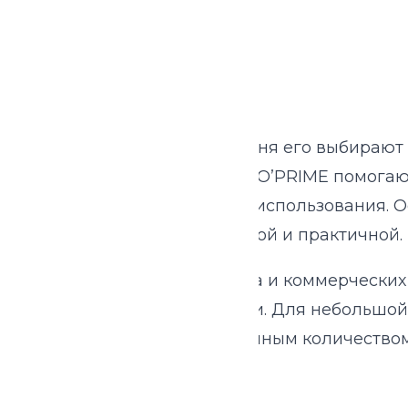
ME
 жилого пространства. Сегодня его выбирают н
или обеденной группы. Диваны O’PRIME помога
ния, отдыха или ежедневного использования. 
временно компактной, красивой и практичной.
дачи, кафе, ресторанов, офиса и коммерческих
ванс или современной классики. Для небольшо
— длинные модели с увеличенным количеством